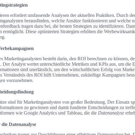
ingstrategien
eren erfordert umfassende Analysen der aktuellen Praktiken. Durch den 
ganalysten herausfinden, welche Ansätze funktionieren und welche ni
eedback tragen dazu bei, die besten Strategien zu identifizieren. Dami
ermöglicht. Diese optimierten Strategien erhöhen die Werbewirksamke
ng.
Werbekampagnen
es Marketinganalysten besteht darin, den ROI berechnen zu können, d
 Der Analyst wertet unterschiedliche Metriken und KPIs aus, um die E
rmationen sind unerlässlich, um den wirtschaftlichen Erfolg von Market
tes Verständnis des ROI hilft Unternehmen, zukünftige Kampagnen bess
gen vorzunehmen.
heidungsfindung
tze sind für Marketinganalysten von großer Bedeutung. Der Einsatz spe
Informationen zu gewinnen und damit fundierte Entscheidungen zu treff
tformen wie Google Analytics und Tableau, die die
Datenanalyse
erheb
 die Datenanalyse
echniken tragen zur Durchführung einer effektiven
Datenanalyse
bei. 