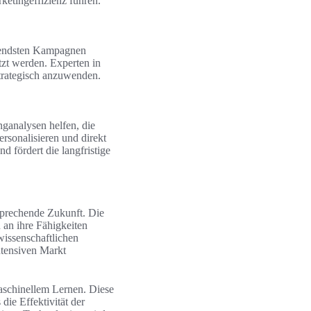
ketingeffizienz führen.
chendsten Kampagnen
tzt werden. Experten in
trategisch anzuwenden.
nganalysen helfen, die
rsonalisieren und direkt
 fördert die langfristige
rsprechende Zukunft. Die
an ihre Fähigkeiten
issenschaftlichen
tensiven Markt
maschinellem Lernen. Diese
ie Effektivität der