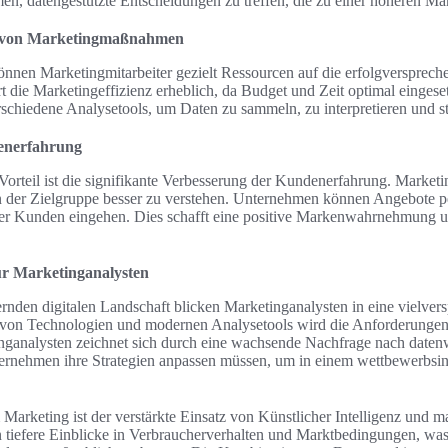
n, datengestützte Entscheidungen zu treffen, die zu einer höheren Mar
z von Marketingmaßnahmen
önnen Marketingmitarbeiter gezielt Ressourcen auf die erfolgverspre
rt die Marketingeffizienz erheblich, da Budget und Zeit optimal eingese
schiedene Analysetools, um Daten zu sammeln, zu interpretieren und s
enerfahrung
Vorteil ist die signifikante Verbesserung der Kundenerfahrung. Marketi
 der Zielgruppe besser zu verstehen. Unternehmen können Angebote pe
er Kunden eingehen. Dies schafft eine positive Markenwahrnehmung und
ür Marketinganalysten
dernden digitalen Landschaft blicken Marketinganalysten in eine vielve
 von Technologien und modernen Analysetools wird die Anforderungen 
nganalysten zeichnet sich durch eine wachsende Nachfrage nach datenw
rnehmen ihre Strategien anpassen müssen, um in einem wettbewerbsin
 Marketing ist der verstärkte Einsatz von Künstlicher Intelligenz und 
tiefere Einblicke in Verbraucherverhalten und Marktbedingungen, was d