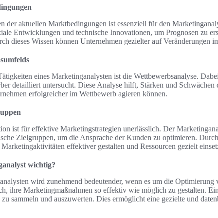
dingungen
 der aktuellen Marktbedingungen ist essenziell für den Marketinganaly
oziale Entwicklungen und technische Innovationen, um Prognosen zu erst
ch dieses Wissen können Unternehmen gezielter auf Veränderungen im
sumfelds
Tätigkeiten eines Marketinganalysten ist die Wettbewerbsanalyse. Dabe
rber detailliert untersucht. Diese Analyse hilft, Stärken und Schwäche
ternehmen erfolgreicher im Wettbewerb agieren können.
gruppen
ion ist für effektive Marketingstrategien unerlässlich. Der Marketingan
fische Zielgruppen, um die Ansprache der Kunden zu optimieren. Durch
arketingaktivitäten effektiver gestalten und Ressourcen gezielt einset
analyst wichtig?
ganalysten wird zunehmend bedeutender, wenn es um die Optimierung 
ch, ihre Marketingmaßnahmen so effektiv wie möglich zu gestalten. Ein
n zu sammeln und auszuwerten. Dies ermöglicht eine gezielte und daten