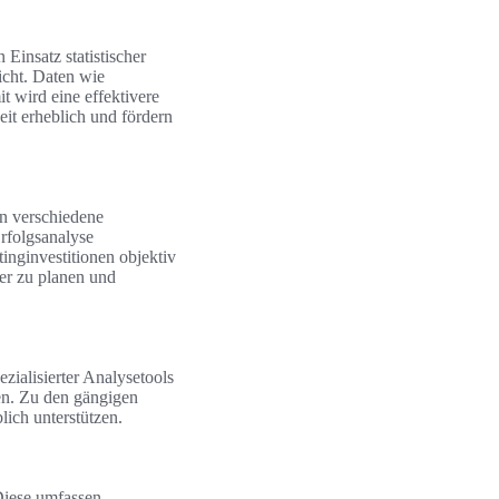
Einsatz statistischer
cht. Daten wie
t wird eine effektivere
it erheblich und fördern
en verschiedene
rfolgsanalyse
inginvestitionen objektiv
er zu planen und
zialisierter Analysetools
en. Zu den gängigen
lich unterstützen.
Diese umfassen