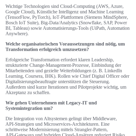
Wichtige Technologien sind Cloud‑Computing (AWS, Azure,
Google Cloud), Künstliche Intelligenz und Machine Learning
(TensorFlow, PyTorch), IoT‑Plattformen (Siemens MindSphere,
Bosch IoT Suite), Big‑Data/Analytics (Snowflake, SAP, Power
BI, Tableau) sowie Automatisierungs‑Tools (UiPath, Automation
Anywhere).
Welche organisatorischen Voraussetzungen sind nötig, um
Transformation erfolgreich umzusetzen?
Erfolgreiche Transformation erfordert klaren Leadership,
strukturierte Change‑Management‑Prozesse, Einbindung der
Mitarbeitenden und gezielte Weiterbildungen (z. B. LinkedIn
Learning, Coursera, IHK). Rollen wie Chief Digital Officer oder
Digitalisierungsbeauftragte unterstützen die Steuerung.
Außerdem sind kurze Iterationen und Pilotprojekte wichtig, um
Akzeptanz zu schaffen.
Wie gehen Unternehmen mit Legacy‑IT und
Systemintegration um?
Die Integration von Altsystemen gelingt über Middleware,
API‑Strategien und Microservices‑Architekturen. Eine
schrittweise Modernisierung mittels Strangler‑Pattern,
API‑Gateways und hybriden Cloud‑Ansätzen reduziert Risiko.