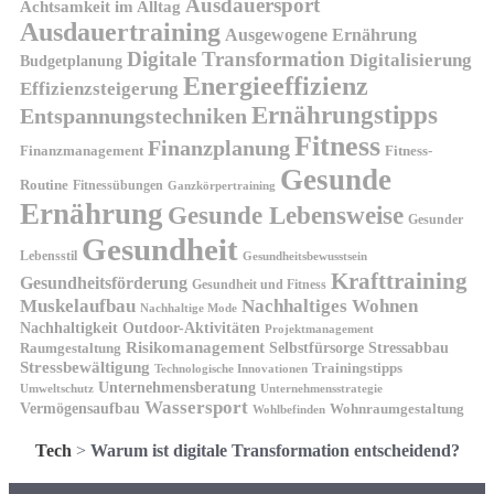
Ausdauersport
Achtsamkeit im Alltag
Ausdauertraining
Ausgewogene Ernährung
Digitale Transformation
Digitalisierung
Budgetplanung
Energieeffizienz
Effizienzsteigerung
Ernährungstipps
Entspannungstechniken
Fitness
Finanzplanung
Finanzmanagement
Fitness-
Gesunde
Routine
Fitnessübungen
Ganzkörpertraining
Ernährung
Gesunde Lebensweise
Gesunder
Gesundheit
Lebensstil
Gesundheitsbewusstsein
Krafttraining
Gesundheitsförderung
Gesundheit und Fitness
Muskelaufbau
Nachhaltiges Wohnen
Nachhaltige Mode
Nachhaltigkeit
Outdoor-Aktivitäten
Projektmanagement
Risikomanagement
Selbstfürsorge
Raumgestaltung
Stressabbau
Stressbewältigung
Trainingstipps
Technologische Innovationen
Unternehmensberatung
Unternehmensstrategie
Umweltschutz
Wassersport
Vermögensaufbau
Wohnraumgestaltung
Wohlbefinden
Tech
>
Warum ist digitale Transformation entscheidend?