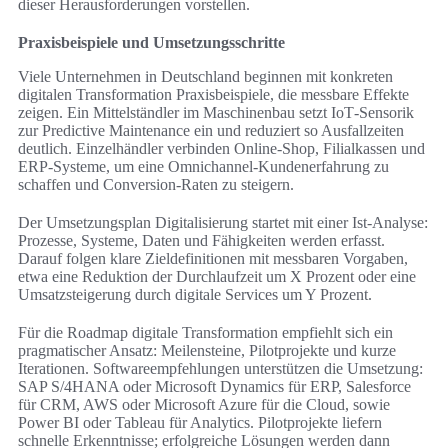
dieser Herausforderungen vorstellen.
Praxisbeispiele und Umsetzungsschritte
Viele Unternehmen in Deutschland beginnen mit konkreten
digitalen Transformation Praxisbeispiele, die messbare Effekte
zeigen. Ein Mittelständler im Maschinenbau setzt IoT‑Sensorik
zur Predictive Maintenance ein und reduziert so Ausfallzeiten
deutlich. Einzelhändler verbinden Online-Shop, Filialkassen und
ERP-Systeme, um eine Omnichannel‑Kundenerfahrung zu
schaffen und Conversion‑Raten zu steigern.
Der Umsetzungsplan Digitalisierung startet mit einer Ist‑Analyse:
Prozesse, Systeme, Daten und Fähigkeiten werden erfasst.
Darauf folgen klare Zieldefinitionen mit messbaren Vorgaben,
etwa eine Reduktion der Durchlaufzeit um X Prozent oder eine
Umsatzsteigerung durch digitale Services um Y Prozent.
Für die Roadmap digitale Transformation empfiehlt sich ein
pragmatischer Ansatz: Meilensteine, Pilotprojekte und kurze
Iterationen. Softwareempfehlungen unterstützen die Umsetzung:
SAP S/4HANA oder Microsoft Dynamics für ERP, Salesforce
für CRM, AWS oder Microsoft Azure für die Cloud, sowie
Power BI oder Tableau für Analytics. Pilotprojekte liefern
schnelle Erkenntnisse; erfolgreiche Lösungen werden dann