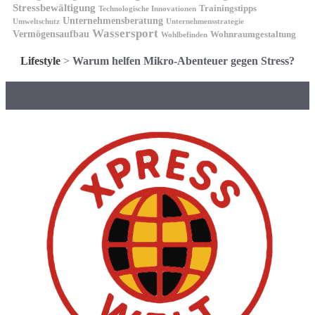
Stressbewältigung
Trainingstipps
Technologische Innovationen
Unternehmensberatung
Unternehmensstrategie
Umweltschutz
Wassersport
Vermögensaufbau
Wohnraumgestaltung
Wohlbefinden
Lifestyle
>
Warum helfen Mikro-Abenteuer gegen Stress?