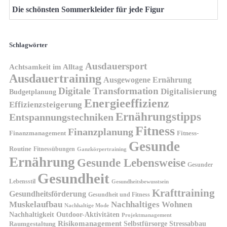
Die schönsten Sommerkleider für jede Figur
Schlagwörter
Ausdauersport
Achtsamkeit im Alltag
Ausdauertraining
Ausgewogene Ernährung
Digitale Transformation
Digitalisierung
Budgetplanung
Energieeffizienz
Effizienzsteigerung
Ernährungstipps
Entspannungstechniken
Fitness
Finanzplanung
Finanzmanagement
Fitness-
Gesunde
Routine
Fitnessübungen
Ganzkörpertraining
Ernährung
Gesunde Lebensweise
Gesunder
Gesundheit
Lebensstil
Gesundheitsbewusstsein
Krafttraining
Gesundheitsförderung
Gesundheit und Fitness
Muskelaufbau
Nachhaltiges Wohnen
Nachhaltige Mode
Nachhaltigkeit
Outdoor-Aktivitäten
Projektmanagement
Risikomanagement
Selbstfürsorge
Raumgestaltung
Stressabbau