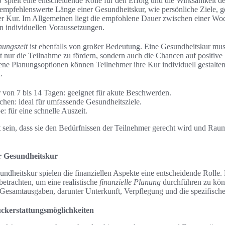
r
spielt eine entscheidende Rolle für den Erfolg und die Wirksamkeit d
 empfehlenswerte Länge einer Gesundheitskur, wie persönliche Ziele, g
der Kur. Im Allgemeinen liegt die empfohlene Dauer zwischen einer W
 individuellen Voraussetzungen.
anungszeit
ist ebenfalls von großer Bedeutung. Eine Gesundheitskur muss
ht nur die Teilnahme zu fördern, sondern auch die Chancen auf positiv
ne Planungsoptionen können Teilnehmer ihre Kur individuell gestalten
.
 von 7 bis 14 Tagen: geeignet für akute Beschwerden.
hen: ideal für umfassende Gesundheitsziele.
: für eine schnelle Auszeit.
et sein, dass sie den Bedürfnissen der Teilnehmer gerecht wird und Raum
er Gesundheitskur
ndheitskur spielen die finanziellen Aspekte eine entscheidende Rolle. 
etrachten, um eine realistische
finanzielle Planung
durchführen zu kön
e Gesamtausgaben, darunter Unterkunft, Verpflegung und die spezifisc
ckerstattungsmöglichkeiten