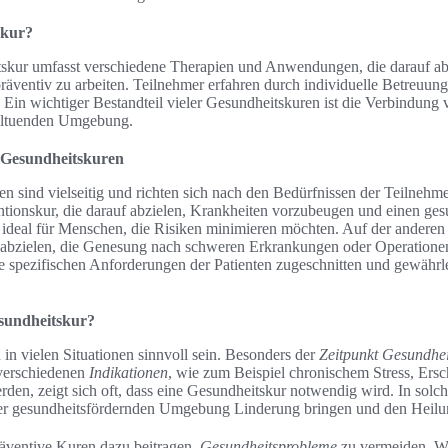
skur?
tskur umfasst verschiedene Therapien und Anwendungen, die darauf abz
räventiv zu arbeiten. Teilnehmer erfahren durch individuelle Betreuung
. Ein wichtiger Bestandteil vieler Gesundheitskuren ist die Verbindung
hltuenden Umgebung.
 Gesundheitskuren
 sind vielseitig und richten sich nach den Bedürfnissen der Teilnehmer
ionskur, die darauf abzielen, Krankheiten vorzubeugen und einen ges
 ideal für Menschen, die Risiken minimieren möchten. Auf der anderen
 abzielen, die Genesung nach schweren Erkrankungen oder Operationen
e spezifischen Anforderungen der Patienten zugeschnitten und gewährlei
esundheitskur?
in vielen Situationen sinnvoll sein. Besonders der
Zeitpunkt Gesundhei
 verschiedenen
Indikationen
, wie zum Beispiel chronischem Stress, Ers
den, zeigt sich oft, dass eine Gesundheitskur notwendig wird. In solch
iner gesundheitsfördernden Umgebung Linderung bringen und den Heilun
äventive Kuren dazu beitragen,
Gesundheitsprobleme
zu vermeiden. We