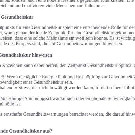
alität, sondern auch eine höhere Resilienz gegenüber Krankheiten. Die 
reichend und motivieren viele Menschen zur Teilnahme.
ne Gesundheitskur
tpunkts für eine Gesundheitskur spielt eine entscheidende Rolle für der
r, wann genau der ideale Zeitpunkt für eine Gesundheitskur gekommen i
eisen, dass eine solche Maßnahme sinnvoll sein könnte. Es ist wichti
nale des Körpers sind, die auf Gesundheitswarnungen hinweisen.
 Gesundheitskur hinweisen
n Anzeichen kann dabei helfen, den Zeitpunkt Gesundheitskur optimal 
it:
Wenn die tägliche Energie fehlt und Erschöpfung zur Gewohnheit w
wendigkeit einer Gesundheitskur sein.
altender Stress, der nicht bewältigt werden kann, fordert seinen Tribut u
tät:
Häufige Stimmungsschwankungen oder emotionale Schwierigkeiten
d nötig ist.
s ernsthafte Gesundheitswarnungen betrachtet werden, die darauf hinwei
ende Gesundheitskur aus?