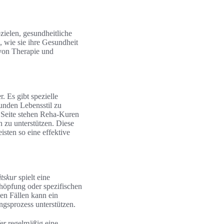
ielen, gesundheitliche
, wie sie ihre Gesundheit
 von Therapie und
. Es gibt spezielle
unden Lebensstil zu
 Seite stehen Reha-Kuren
 zu unterstützen. Diese
sten so eine effektive
tskur
spielt eine
chöpfung oder spezifischen
en Fällen kann ein
gsprozess unterstützen.
r regelmäßig eine