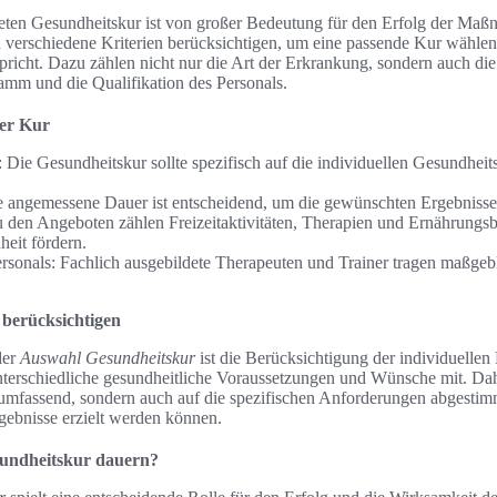
eten Gesundheitskur ist von großer Bedeutung für den Erfolg der Ma
 verschiedene Kriterien berücksichtigen, um eine passende Kur wählen
pricht. Dazu zählen nicht nur die Art der Erkrankung, sondern auch di
m und die Qualifikation des Personals.
der Kur
 Die Gesundheitskur sollte spezifisch auf die individuellen Gesundhe
e angemessene Dauer ist entscheidend, um die gewünschten Ergebnisse 
den Angeboten zählen Freizeitaktivitäten, Therapien und Ernährungsbe
heit fördern.
ersonals: Fachlich ausgebildete Therapeuten und Trainer tragen maßgeb
 berücksichtigen
der
Auswahl Gesundheitskur
ist die Berücksichtigung der individuellen
nterschiedliche gesundheitliche Voraussetzungen und Wünsche mit. Dahe
umfassend, sondern auch auf die spezifischen Anforderungen abgestimmt 
gebnisse erzielt werden können.
esundheitskur dauern?