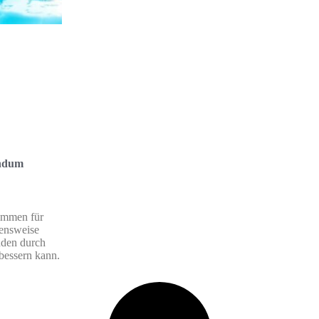
undum
immen für
ensweise
nden durch
bessern kann.