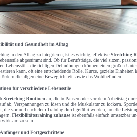
ibilität und Gesundheit im Alltag
ing in den Alltag zu integrieren, ist es wichtig, effektive
Stretching 
ebensstile abgestimmt sind. Ob für Berufstätige, die viel sitzen, passion
en Lebensstil – die richtigen Dehnübungen können einen großen Unte
vestieren kann, oft eine entscheidende Rolle. Kurze, gezielte Einheiten l
 fördern die allgemeine Beweglichkeit sowie das Wohlbefinden.
tinen für verschiedene Lebensstile
ch
Stretching Routinen
an, die in Pausen oder vor dem Arbeitstag dur
uf ab, Verspannungen zu lösen und die Muskulatur zu lockern. Sportle
, die vor und nach dem Training durchgeführt werden, um die Leistung
ingern.
Flexibilitätstraining zuhause
ist ebenfalls einfach umsetzbar un
 wirksam zu sein.
 Anfänger und Fortgeschrittene