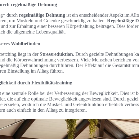
durch regelmäßige Dehnung
ng* durch
regelmäßige Dehnung
ist ein entscheidender Aspekt im All
ren, um Muskeln und Gelenke geschmeidig zu halten.
Regelmäßige 
nd zur Erhaltung einer besseren Körperhaltung beitragen. Dies fördert 
ch die allgemeine Lebensqualität.
sseres Wohlbefinden
retching liegt in der
Stressreduktion
. Durch gezielte Dehnübungen ka
nd die Körperwahrnehmung verbessern. Viele Menschen berichten vo
egelmäßig Dehnübungen durchführen. Der Effekt auf die Gesamtstimm
ren Einstellung im Alltag führen.
chkeit durch Flexibilitätstraining
t eine zentrale Rolle bei der Verbesserung der Beweglichkeit. Dies ist b
er, die auf eine optimale Beweglichkeit angewiesen sind. Durch gezi
itte erzielen, wodurch die Muskel- und Gelenkfunktion erheblich verbess
dern auch einfach in den Alltag zu integrieren.