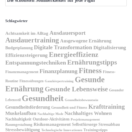
Die schönsten Sommerkleider für jede Figur
Schlagwörter
Ausdauersport
Achtsamkeit im Alltag
Ausdauertraining
Ausgewogene Ernährung
Digitale Transformation
Digitalisierung
Budgetplanung
Energieeffizienz
Effizienzsteigerung
Ernährungstipps
Entspannungstechniken
Fitness
Finanzplanung
Finanzmanagement
Fitness-
Gesunde
Routine
Fitnessübungen
Ganzkörpertraining
Ernährung
Gesunde Lebensweise
Gesunder
Gesundheit
Lebensstil
Gesundheitsbewusstsein
Krafttraining
Gesundheitsförderung
Gesundheit und Fitness
Muskelaufbau
Nachhaltiges Wohnen
Nachhaltige Mode
Nachhaltigkeit
Outdoor-Aktivitäten
Projektmanagement
Risikomanagement
Selbstfürsorge
Raumgestaltung
Stressabbau
Stressbewältigung
Trainingstipps
Technologische Innovationen