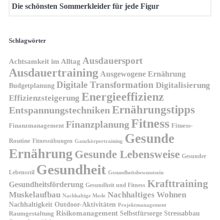
Die schönsten Sommerkleider für jede Figur
Schlagwörter
Ausdauersport
Achtsamkeit im Alltag
Ausdauertraining
Ausgewogene Ernährung
Digitale Transformation
Digitalisierung
Budgetplanung
Energieeffizienz
Effizienzsteigerung
Ernährungstipps
Entspannungstechniken
Fitness
Finanzplanung
Finanzmanagement
Fitness-
Gesunde
Routine
Fitnessübungen
Ganzkörpertraining
Ernährung
Gesunde Lebensweise
Gesunder
Gesundheit
Lebensstil
Gesundheitsbewusstsein
Krafttraining
Gesundheitsförderung
Gesundheit und Fitness
Muskelaufbau
Nachhaltiges Wohnen
Nachhaltige Mode
Nachhaltigkeit
Outdoor-Aktivitäten
Projektmanagement
Risikomanagement
Selbstfürsorge
Raumgestaltung
Stressabbau