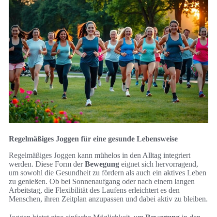
Regelmäßiges Joggen für eine gesunde Lebensweise
Regelmäßiges Joggen kann mühelos in den Alltag integriert
werden. Diese Form der
Bewegung
eignet sich hervorragend,
um sowohl die Gesundheit zu fördern als auch ein aktives Leben
zu genießen. Ob bei Sonnenaufgang oder nach einem langen
Arbeitstag, die Flexibilität des Laufens erleichtert es den
Menschen, ihren Zeitplan anzupassen und dabei aktiv zu bleiben.