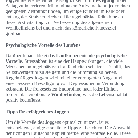
Joggen bietet eine einfache Möglichkeit, um
Bewegung
in den
Alltag zu integrieren. Mit minimalem Aufwand kann jeder einen
geeigneten Zeitpunkt finden, um einige Runden im Park oder
entlang der Straße zu drehen. Die regelmäßige Teilnahme an
dieser Aktivität trägt zur Verbesserung des allgemeinen
Wohlbefindens bei und macht das körperliche Fitnessziel
greifbar.
Psychologische Vorteile des Laufens
Darüber hinaus bietet das
Laufen
bedeutende
psychologische
Vorteile
. Stressabbau ist eine der Hauptwirkungen, die viele
Menschen an regelmäßigen Laufeinheiten schätzen. Es hilft, das
Selbstwertgefühl zu steigern und die Stimmung zu heben.
Regelmäßiges Joggen wird mit einer verringerten Angst und
einer besseren Bewältigung von Depressionen in Verbindung
gebracht. Die freigesetzten Endorphine nach jeder Einheit
fördern das emotionale
Wohlbefinden
, was die Lebensqualität
positiv beeinflusst.
Tipps für erfolgreiches Joggen
Um die Vorteile des Joggens optimal zu nutzen, ist es
entscheidend, einige essentielle Tipps zu beachten. Die Auswahl
der richtigen Laufschuhe spielt hierbei eine zentrale Rolle. Diese