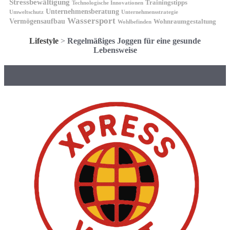
Stressbewältigung
Trainingstipps
Technologische Innovationen
Unternehmensberatung
Unternehmensstrategie
Umweltschutz
Wassersport
Vermögensaufbau
Wohnraumgestaltung
Wohlbefinden
Lifestyle
>
Regelmäßiges Joggen für eine gesunde
Lebensweise