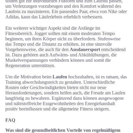
sollten gut zur individuellen Fußform und zum Laufstil passen,
um Verletzungen vorzubeugen und den Komfort während des
Laufens zu maximieren. Ein passendes Paar, etwa von Nike oder
Adidas, kann das Läuferlebnis erheblich verbessern.
Ein weiterer wichtiger Aspekt sind die Anfänge im
Fitnessbereich. Jogger sollten mit einem moderaten Tempo
beginnen, um ihren Körper nicht zu überfordern. Stufenweise
das Tempo und die Distanz zu erhöhen, ist eine sinnvolle
Vorgehensweise, die auch für den
Ausdauersport
entscheidend
ist. Dazu gehören auch Aufwärm- und Abkühlübungen, die
Muskelverspannungen verhindern können und somit die
Regeneration unterstützen.
Um die Motivation beim
Laufen
hochzuhalten, ist es ratsam, das
Training abwechslungsreich zu gestalten. Unterschiedliche
Routen oder Geschwindigkeiten bieten nicht nur neue
Herausforderungen, sondern helfen auch, die Freude am Laufen
langfristig zu bewahren. Ergänzend dazu können ausgewogene
und nährstoffreiche Essgewohnheiten den Energiehaushalt
positiv beeinflussen und die allgemeine Fitness steigern.
FAQ
Was sind die gesundheitlichen Vorteile von regelmäßigem