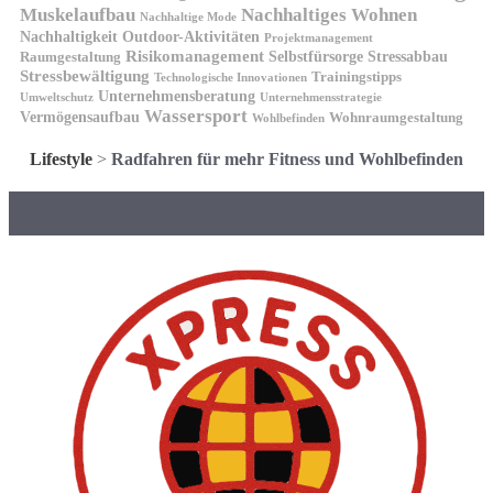
Muskelaufbau
Nachhaltiges Wohnen
Nachhaltige Mode
Nachhaltigkeit
Outdoor-Aktivitäten
Projektmanagement
Risikomanagement
Selbstfürsorge
Raumgestaltung
Stressabbau
Stressbewältigung
Trainingstipps
Technologische Innovationen
Unternehmensberatung
Unternehmensstrategie
Umweltschutz
Wassersport
Vermögensaufbau
Wohnraumgestaltung
Wohlbefinden
Lifestyle
>
Radfahren für mehr Fitness und Wohlbefinden