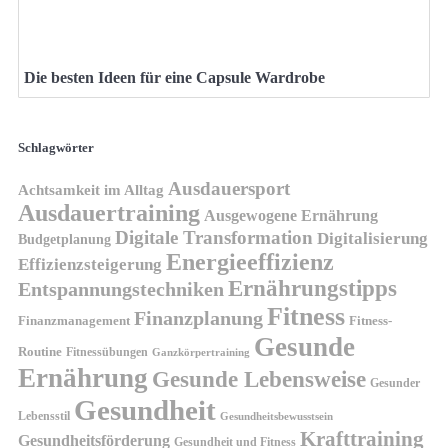
Die besten Ideen für eine Capsule Wardrobe
Schlagwörter
Ausdauersport
Achtsamkeit im Alltag
Ausdauertraining
Ausgewogene Ernährung
Digitale Transformation
Digitalisierung
Budgetplanung
Energieeffizienz
Effizienzsteigerung
Ernährungstipps
Entspannungstechniken
Fitness
Finanzplanung
Finanzmanagement
Fitness-
Gesunde
Routine
Fitnessübungen
Ganzkörpertraining
Ernährung
Gesunde Lebensweise
Gesunder
Gesundheit
Lebensstil
Gesundheitsbewusstsein
Krafttraining
Gesundheitsförderung
Gesundheit und Fitness