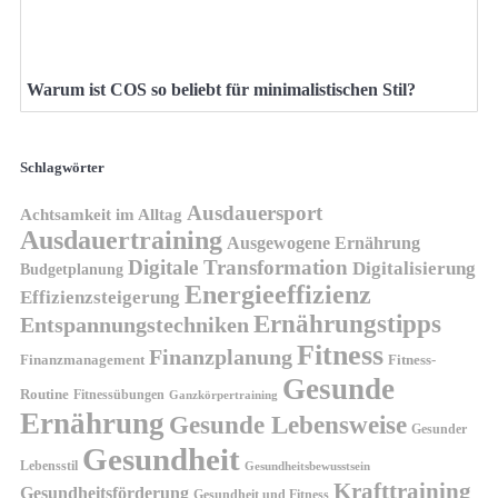
Warum ist COS so beliebt für minimalistischen Stil?
Schlagwörter
Ausdauersport
Achtsamkeit im Alltag
Ausdauertraining
Ausgewogene Ernährung
Digitale Transformation
Digitalisierung
Budgetplanung
Energieeffizienz
Effizienzsteigerung
Ernährungstipps
Entspannungstechniken
Fitness
Finanzplanung
Finanzmanagement
Fitness-
Gesunde
Routine
Fitnessübungen
Ganzkörpertraining
Ernährung
Gesunde Lebensweise
Gesunder
Gesundheit
Lebensstil
Gesundheitsbewusstsein
Krafttraining
Gesundheitsförderung
Gesundheit und Fitness