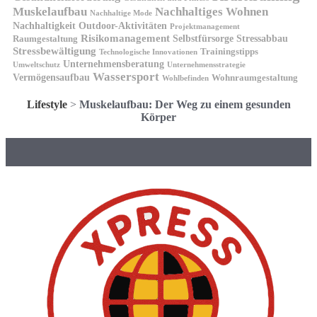
Muskelaufbau
Nachhaltiges Wohnen
Nachhaltige Mode
Nachhaltigkeit
Outdoor-Aktivitäten
Projektmanagement
Risikomanagement
Selbstfürsorge
Raumgestaltung
Stressabbau
Stressbewältigung
Trainingstipps
Technologische Innovationen
Unternehmensberatung
Unternehmensstrategie
Umweltschutz
Wassersport
Vermögensaufbau
Wohnraumgestaltung
Wohlbefinden
Lifestyle
>
Muskelaufbau: Der Weg zu einem gesunden
Körper