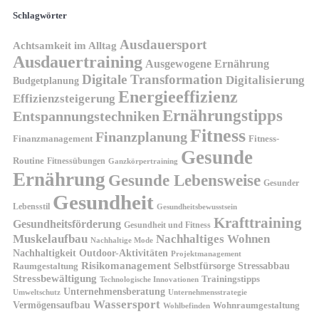
Schlagwörter
Ausdauersport
Achtsamkeit im Alltag
Ausdauertraining
Ausgewogene Ernährung
Digitale Transformation
Digitalisierung
Budgetplanung
Energieeffizienz
Effizienzsteigerung
Ernährungstipps
Entspannungstechniken
Fitness
Finanzplanung
Finanzmanagement
Fitness-
Gesunde
Routine
Fitnessübungen
Ganzkörpertraining
Ernährung
Gesunde Lebensweise
Gesunder
Gesundheit
Lebensstil
Gesundheitsbewusstsein
Krafttraining
Gesundheitsförderung
Gesundheit und Fitness
Muskelaufbau
Nachhaltiges Wohnen
Nachhaltige Mode
Nachhaltigkeit
Outdoor-Aktivitäten
Projektmanagement
Risikomanagement
Selbstfürsorge
Raumgestaltung
Stressabbau
Stressbewältigung
Trainingstipps
Technologische Innovationen
Unternehmensberatung
Unternehmensstrategie
Umweltschutz
Wassersport
Vermögensaufbau
Wohnraumgestaltung
Wohlbefinden