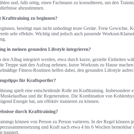
ählen und, falls nötig, einen Fachmann zu konsultieren, um den Trainin
edürfnisse abzustimmen.
 Krafttraining zu beginnen?
eginnen, benötigt man nicht unbedingt teure Geräte. Freie Gewichte, 
reits sehr effektiv. Wichtig sind jedoch auch passende Workout-Klamot
ing.
ng in meinen gesunden Lifestyle integrieren?
in den Alltag integriert werden, etwa durch kurze, gezielte Einheiten 
die Treppe statt den Aufzug nehmen, kurze Workouts zu Hause machen 
elmäßige Fitness-Routinen helfen dabei, den gesunden Lifestyle aufrec
ungstipps für Kraftsportler?
hrung spielt eine entscheidende Rolle im Krafttraining. Insbesondere e
n Muskelaufbau und die Regeneration. Die Kombination von Kohlenhydr
nügend Energie hat, um effektiv trainieren zu können.
gebnisse durch Krafttraining?
rainings können von Person zu Person variieren. In der Regel können j
rperzusammensetzung und Kraft nach etwa 4 bis 6 Wochen bemerkbar 
 trainiert.