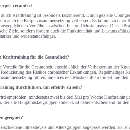
Körper verändert
durch Krafttraining ist besonders faszinierend. Durch gezielte Übungen
ern auch die Körperzusammensetzung verbessert. Es kommt zu einer R
m ausgeglichenen Verhältnis zwischen Fett und Muskelmasse. Diese kör
ische Ziele, sondern fördern auch die Funktionalität und Leistungsfähig
stärker und widerstandsfähiger.
n Krafttraining für die Gesundheit?
he Vorteile für die Gesundheit, einschließlich der Verbesserung der Kno
r Reduzierung des Risikos chronischer Erkrankungen. Regelmäßiges Kra
zusammensetzung führen, indem es den Muskelaufbau fördert und den Kö
training durchführen, um effektiv zu sein?
ird empfohlen, mindestens zwei bis drei Mal pro Woche Krafttraining 
lan, der alle Hauptmuskelgruppen abdeckt, ist dabei entscheidend für d
en geeignet?
verschiedene Fitnesslevels und Altersgruppen angepasst werden. Es ist 