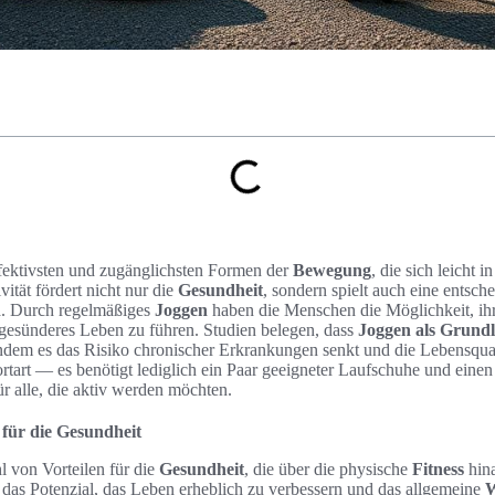
effektivsten und zugänglichsten Formen der
Bewegung
, die sich leicht i
ivität fördert nicht nur die
Gesundheit
, sondern spielt auch eine entsch
n
. Durch regelmäßiges
Joggen
haben die Menschen die Möglichkeit, ih
gesünderes Leben zu führen. Studien belegen, dass
Joggen als Grundl
dem es das Risiko chronischer Erkrankungen senkt und die Lebensquali
ortart — es benötigt lediglich ein Paar geeigneter Laufschuhe und ei
ür alle, die aktiv werden möchten.
 für die Gesundheit
hl von Vorteilen für die
Gesundheit
, die über die physische
Fitness
hin
 das Potenzial, das Leben erheblich zu verbessern und das allgemeine
W