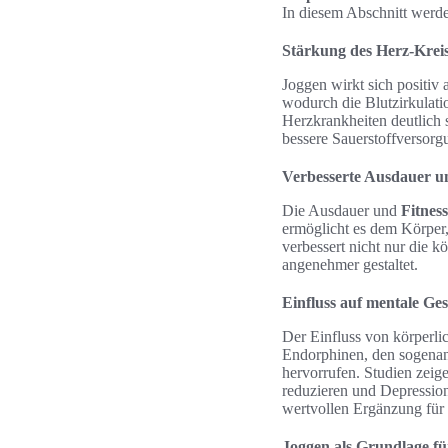
In diesem Abschnitt werden
Stärkung des Herz-Krei
Joggen wirkt sich positiv
wodurch die Blutzirkulati
Herzkrankheiten deutlich 
bessere Sauerstoffversorg
Verbesserte Ausdauer u
Die Ausdauer und
Fitness
ermöglicht es dem Körper,
verbessert nicht nur die k
angenehmer gestaltet.
Einfluss auf mentale G
Der Einfluss von körperlic
Endorphinen, den sogena
hervorrufen. Studien zeig
reduzieren und Depressio
wertvollen Ergänzung für 
Joggen als Grundlage fü