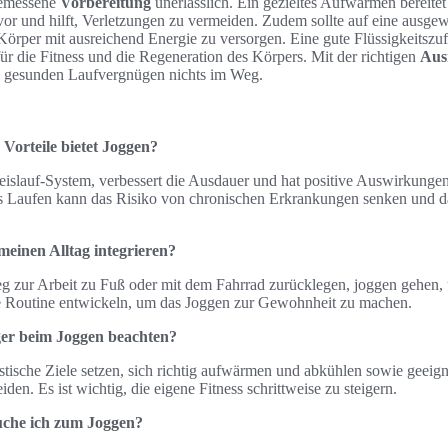
ngemessene
Vorbereitung
unerlässlich. Ein gezieltes Aufwärmen bereitet
vor und hilft, Verletzungen zu vermeiden. Zudem sollte auf eine ausg
örper mit ausreichend Energie zu versorgen. Eine gute Flüssigkeitsz
für die Fitness und die Regeneration des Körpers. Mit der richtigen
Aus
m gesunden Laufvergnügen nichts im Weg.
Vorteile bietet Joggen?
eislauf-System, verbessert die Ausdauer und hat positive Auswirkungen
 Laufen kann das Risiko von chronischen Erkrankungen senken und d
meinen Alltag integrieren?
zur Arbeit zu Fuß oder mit dem Fahrrad zurücklegen, joggen gehen, 
ste Routine entwickeln, um das Joggen zur Gewohnheit zu machen.
nger beim Joggen beachten?
istische Ziele setzen, sich richtig aufwärmen und abkühlen sowie geeig
en. Es ist wichtig, die eigene Fitness schrittweise zu steigern.
che ich zum Joggen?