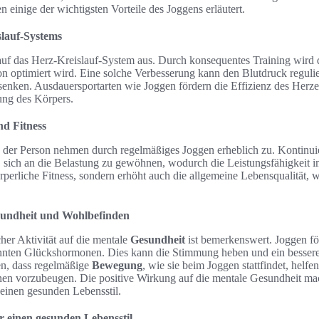
 einige der wichtigsten Vorteile des Joggens erläutert.
slauf-Systems
 auf das Herz-Kreislauf-System aus. Durch konsequentes Training wird 
on optimiert wird. Eine solche Verbesserung kann den Blutdruck regulie
senken. Ausdauersportarten wie Joggen fördern die Effizienz des Herze
ung des Körpers.
nd Fitness
der Person nehmen durch regelmäßiges Joggen erheblich zu. Kontinuie
 sich an die Belastung zu gewöhnen, wodurch die Leistungsfähigkeit im
örperliche Fitness, sondern erhöht auch die allgemeine Lebensqualität, w
esundheit und Wohlbefinden
her Aktivität auf die mentale
Gesundheit
ist bemerkenswert. Joggen fö
nnten Glückshormonen. Dies kann die Stimmung heben und ein besser
en, dass regelmäßige
Bewegung
, wie sie beim Joggen stattfindet, helf
nen vorzubeugen. Die positive Wirkung auf die mentale Gesundheit mac
einen gesunden Lebensstil.
r einen gesunden Lebensstil