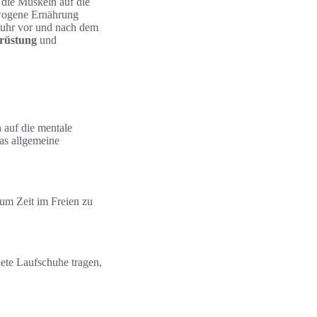
 die Muskeln auf die
ewogene Ernährung
ufuhr vor und nach dem
rüstung
und
 auf die mentale
as allgemeine
um Zeit im Freien zu
nete Laufschuhe tragen,