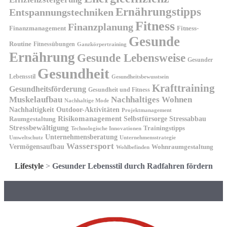
Ernährungstipps
Entspannungstechniken
Fitness
Finanzplanung
Finanzmanagement
Fitness-
Gesunde
Routine
Fitnessübungen
Ganzkörpertraining
Ernährung
Gesunde Lebensweise
Gesunder
Gesundheit
Lebensstil
Gesundheitsbewusstsein
Krafttraining
Gesundheitsförderung
Gesundheit und Fitness
Muskelaufbau
Nachhaltiges Wohnen
Nachhaltige Mode
Nachhaltigkeit
Outdoor-Aktivitäten
Projektmanagement
Risikomanagement
Selbstfürsorge
Raumgestaltung
Stressabbau
Stressbewältigung
Trainingstipps
Technologische Innovationen
Unternehmensberatung
Unternehmensstrategie
Umweltschutz
Wassersport
Vermögensaufbau
Wohnraumgestaltung
Wohlbefinden
Lifestyle
>
Gesunder Lebensstil durch Radfahren fördern