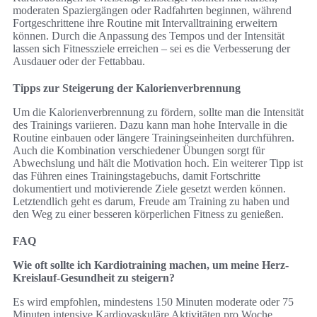
moderaten Spaziergängen oder Radfahrten beginnen, während
Fortgeschrittene ihre Routine mit Intervalltraining erweitern
können. Durch die Anpassung des Tempos und der Intensität
lassen sich Fitnessziele erreichen – sei es die Verbesserung der
Ausdauer oder der Fettabbau.
Tipps zur Steigerung der Kalorienverbrennung
Um die Kalorienverbrennung zu fördern, sollte man die Intensität
des Trainings variieren. Dazu kann man hohe Intervalle in die
Routine einbauen oder längere Trainingseinheiten durchführen.
Auch die Kombination verschiedener Übungen sorgt für
Abwechslung und hält die Motivation hoch. Ein weiterer Tipp ist
das Führen eines Trainingstagebuchs, damit Fortschritte
dokumentiert und motivierende Ziele gesetzt werden können.
Letztendlich geht es darum, Freude am Training zu haben und
den Weg zu einer besseren körperlichen Fitness zu genießen.
FAQ
Wie oft sollte ich Kardiotraining machen, um meine Herz-
Kreislauf-Gesundheit zu steigern?
Es wird empfohlen, mindestens 150 Minuten moderate oder 75
Minuten intensive Kardiovaskuläre Aktivitäten pro Woche