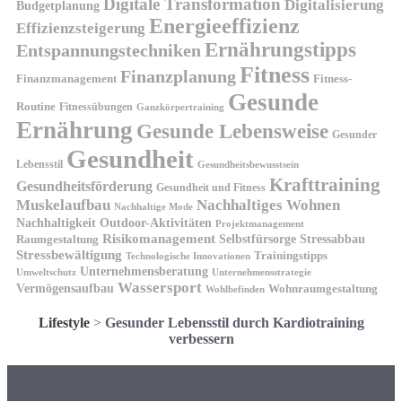
Digitale Transformation
Digitalisierung
Budgetplanung
Energieeffizienz
Effizienzsteigerung
Ernährungstipps
Entspannungstechniken
Fitness
Finanzplanung
Finanzmanagement
Fitness-
Gesunde
Routine
Fitnessübungen
Ganzkörpertraining
Ernährung
Gesunde Lebensweise
Gesunder
Gesundheit
Lebensstil
Gesundheitsbewusstsein
Krafttraining
Gesundheitsförderung
Gesundheit und Fitness
Muskelaufbau
Nachhaltiges Wohnen
Nachhaltige Mode
Nachhaltigkeit
Outdoor-Aktivitäten
Projektmanagement
Risikomanagement
Selbstfürsorge
Raumgestaltung
Stressabbau
Stressbewältigung
Trainingstipps
Technologische Innovationen
Unternehmensberatung
Unternehmensstrategie
Umweltschutz
Wassersport
Vermögensaufbau
Wohnraumgestaltung
Wohlbefinden
Lifestyle
>
Gesunder Lebensstil durch Kardiotraining
verbessern