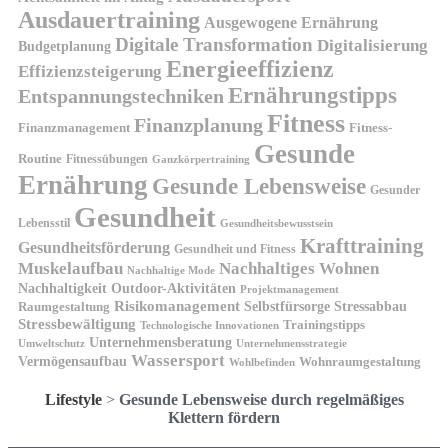
Ausdauertraining
Ausgewogene Ernährung
Digitale Transformation
Digitalisierung
Budgetplanung
Energieeffizienz
Effizienzsteigerung
Ernährungstipps
Entspannungstechniken
Fitness
Finanzplanung
Finanzmanagement
Fitness-
Gesunde
Routine
Fitnessübungen
Ganzkörpertraining
Ernährung
Gesunde Lebensweise
Gesunder
Gesundheit
Lebensstil
Gesundheitsbewusstsein
Krafttraining
Gesundheitsförderung
Gesundheit und Fitness
Muskelaufbau
Nachhaltiges Wohnen
Nachhaltige Mode
Nachhaltigkeit
Outdoor-Aktivitäten
Projektmanagement
Risikomanagement
Selbstfürsorge
Raumgestaltung
Stressabbau
Stressbewältigung
Trainingstipps
Technologische Innovationen
Unternehmensberatung
Unternehmensstrategie
Umweltschutz
Wassersport
Vermögensaufbau
Wohnraumgestaltung
Wohlbefinden
Lifestyle
>
Gesunde Lebensweise durch regelmäßiges
Klettern fördern