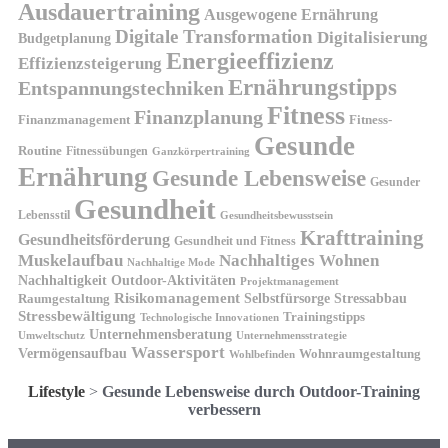
Ausdauertraining
Ausgewogene Ernährung
Digitale Transformation
Digitalisierung
Budgetplanung
Energieeffizienz
Effizienzsteigerung
Ernährungstipps
Entspannungstechniken
Fitness
Finanzplanung
Finanzmanagement
Fitness-
Gesunde
Routine
Fitnessübungen
Ganzkörpertraining
Ernährung
Gesunde Lebensweise
Gesunder
Gesundheit
Lebensstil
Gesundheitsbewusstsein
Krafttraining
Gesundheitsförderung
Gesundheit und Fitness
Muskelaufbau
Nachhaltiges Wohnen
Nachhaltige Mode
Nachhaltigkeit
Outdoor-Aktivitäten
Projektmanagement
Risikomanagement
Selbstfürsorge
Raumgestaltung
Stressabbau
Stressbewältigung
Trainingstipps
Technologische Innovationen
Unternehmensberatung
Unternehmensstrategie
Umweltschutz
Wassersport
Vermögensaufbau
Wohnraumgestaltung
Wohlbefinden
Lifestyle
>
Gesunde Lebensweise durch Outdoor-Training
verbessern