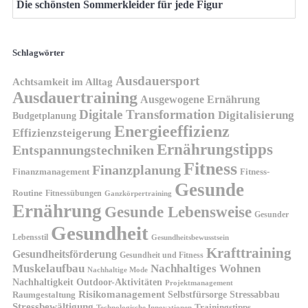
Die schönsten Sommerkleider für jede Figur
Schlagwörter
Ausdauersport
Achtsamkeit im Alltag
Ausdauertraining
Ausgewogene Ernährung
Digitale Transformation
Digitalisierung
Budgetplanung
Energieeffizienz
Effizienzsteigerung
Ernährungstipps
Entspannungstechniken
Fitness
Finanzplanung
Finanzmanagement
Fitness-
Gesunde
Routine
Fitnessübungen
Ganzkörpertraining
Ernährung
Gesunde Lebensweise
Gesunder
Gesundheit
Lebensstil
Gesundheitsbewusstsein
Krafttraining
Gesundheitsförderung
Gesundheit und Fitness
Muskelaufbau
Nachhaltiges Wohnen
Nachhaltige Mode
Nachhaltigkeit
Outdoor-Aktivitäten
Projektmanagement
Risikomanagement
Selbstfürsorge
Raumgestaltung
Stressabbau
Stressbewältigung
Trainingstipps
Technologische Innovationen