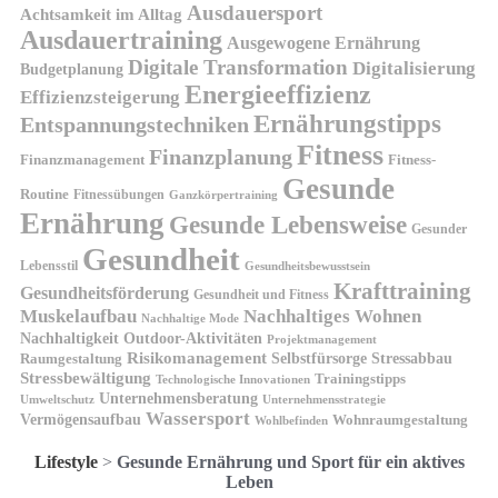
Ausdauersport
Achtsamkeit im Alltag
Ausdauertraining
Ausgewogene Ernährung
Digitale Transformation
Digitalisierung
Budgetplanung
Energieeffizienz
Effizienzsteigerung
Ernährungstipps
Entspannungstechniken
Fitness
Finanzplanung
Finanzmanagement
Fitness-
Gesunde
Routine
Fitnessübungen
Ganzkörpertraining
Ernährung
Gesunde Lebensweise
Gesunder
Gesundheit
Lebensstil
Gesundheitsbewusstsein
Krafttraining
Gesundheitsförderung
Gesundheit und Fitness
Muskelaufbau
Nachhaltiges Wohnen
Nachhaltige Mode
Nachhaltigkeit
Outdoor-Aktivitäten
Projektmanagement
Risikomanagement
Selbstfürsorge
Raumgestaltung
Stressabbau
Stressbewältigung
Trainingstipps
Technologische Innovationen
Unternehmensberatung
Unternehmensstrategie
Umweltschutz
Wassersport
Vermögensaufbau
Wohnraumgestaltung
Wohlbefinden
Lifestyle
>
Gesunde Ernährung und Sport für ein aktives
Leben