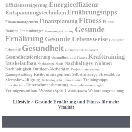
Energieeffizienz
Effizienzsteigerung
Ernährungstipps
Entspannungstechniken
Fitness
Finanzplanung
Finanzmanagement
Fitness-
Gesunde
Routine
Fitnessübungen
Ganzkörpertraining
Ernährung
Gesunde Lebensweise
Gesunder
Gesundheit
Lebensstil
Gesundheitsbewusstsein
Krafttraining
Gesundheitsförderung
Gesundheit und Fitness
Muskelaufbau
Nachhaltiges Wohnen
Nachhaltige Mode
Nachhaltigkeit
Outdoor-Aktivitäten
Projektmanagement
Risikomanagement
Selbstfürsorge
Raumgestaltung
Stressabbau
Stressbewältigung
Trainingstipps
Technologische Innovationen
Unternehmensberatung
Unternehmensstrategie
Umweltschutz
Wassersport
Vermögensaufbau
Wohnraumgestaltung
Wohlbefinden
Lifestyle
>
Gesunde Ernährung und Fitness für mehr
Vitalität