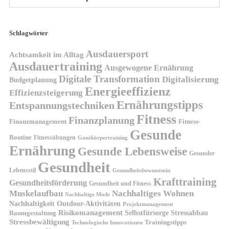
Schlagwörter
Ausdauersport
Achtsamkeit im Alltag
Ausdauertraining
Ausgewogene Ernährung
Digitale Transformation
Digitalisierung
Budgetplanung
Energieeffizienz
Effizienzsteigerung
Ernährungstipps
Entspannungstechniken
Fitness
Finanzplanung
Finanzmanagement
Fitness-
Gesunde
Routine
Fitnessübungen
Ganzkörpertraining
Ernährung
Gesunde Lebensweise
Gesunder
Gesundheit
Lebensstil
Gesundheitsbewusstsein
Krafttraining
Gesundheitsförderung
Gesundheit und Fitness
Muskelaufbau
Nachhaltiges Wohnen
Nachhaltige Mode
Nachhaltigkeit
Outdoor-Aktivitäten
Projektmanagement
Risikomanagement
Selbstfürsorge
Raumgestaltung
Stressabbau
Stressbewältigung
Trainingstipps
Technologische Innovationen