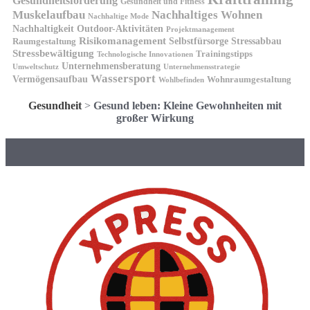
Gesundheitsförderung
Gesundheit und Fitness
Muskelaufbau
Nachhaltiges Wohnen
Nachhaltige Mode
Nachhaltigkeit
Outdoor-Aktivitäten
Projektmanagement
Risikomanagement
Selbstfürsorge
Raumgestaltung
Stressabbau
Stressbewältigung
Trainingstipps
Technologische Innovationen
Unternehmensberatung
Unternehmensstrategie
Umweltschutz
Wassersport
Vermögensaufbau
Wohnraumgestaltung
Wohlbefinden
Gesundheit
>
Gesund leben: Kleine Gewohnheiten mit
großer Wirkung