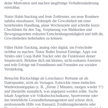
deine Motivation und machen langfristige Verhaltensänderung
erreichbar.
Nutze Habit-Stacking und feste Zeitfenster, um neue Routinen
nahtlos einzubauen. Verknüpfe die Gewohnheit mit einer
bestehenden Handlung, plane Wochenziele und schreibe kurze
Checklisten für den Tag. Vorplanung von Mahlzeiten und
Bewegungszeiten reduziert Entscheidungsmüdigkeit und hilft dir,
Gewohnheiten beibehalten zu können.
Führe Habit-Tracking, analog oder digital, um Fortschritte
sichtbar zu machen. Nutze Bullet Journal Einträge, Apps wie
Strides oder Loop Habit Tracker oder die Funktionen deiner
Smartwatch. Belohne dich mit kleinen, nicht-essbaren Anreizen
und teile Erfolge mit Freundinnen und Freunden zur sozialen
Verstärkung.
Betrachte Rückschläge als Lernchance: Reframe sie als
Datenpunkte, nicht als Versagen. Entwickle einen einfachen
Wiedereinstiegsplan (z. B. „Heute 2 Minuten, morgen wieder 5“)
und überprüfe monatlich, was angepasst werden sollte. Suche
lokale Angebote wie Volkshochschulkurse, Sportvereine oder
das betriebliche Gesundheitsmanagement und scheue dich,
professionelle Hilfe von Hausarzt, Ernährungsberaterin oder