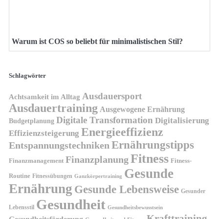
Warum ist COS so beliebt für minimalistischen Stil?
Schlagwörter
Ausdauersport
Achtsamkeit im Alltag
Ausdauertraining
Ausgewogene Ernährung
Digitale Transformation
Digitalisierung
Budgetplanung
Energieeffizienz
Effizienzsteigerung
Ernährungstipps
Entspannungstechniken
Fitness
Finanzplanung
Finanzmanagement
Fitness-
Gesunde
Routine
Fitnessübungen
Ganzkörpertraining
Ernährung
Gesunde Lebensweise
Gesunder
Gesundheit
Lebensstil
Gesundheitsbewusstsein
Krafttraining