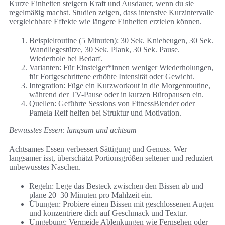
Kurze Einheiten steigern Kraft und Ausdauer, wenn du sie
regelmäßig machst. Studien zeigen, dass intensive Kurzintervalle
vergleichbare Effekte wie längere Einheiten erzielen können.
Beispielroutine (5 Minuten): 30 Sek. Kniebeugen, 30 Sek.
Wandliegestütze, 30 Sek. Plank, 30 Sek. Pause.
Wiederhole bei Bedarf.
Varianten: Für Einsteiger*innen weniger Wiederholungen,
für Fortgeschrittene erhöhte Intensität oder Gewicht.
Integration: Füge ein Kurzworkout in die Morgenroutine,
während der TV-Pause oder in kurzen Büropausen ein.
Quellen: Geführte Sessions von FitnessBlender oder
Pamela Reif helfen bei Struktur und Motivation.
Bewusstes Essen: langsam und achtsam
Achtsames Essen verbessert Sättigung und Genuss. Wer
langsamer isst, überschätzt Portionsgrößen seltener und reduziert
unbewusstes Naschen.
Regeln: Lege das Besteck zwischen den Bissen ab und
plane 20–30 Minuten pro Mahlzeit ein.
Übungen: Probiere einen Bissen mit geschlossenen Augen
und konzentriere dich auf Geschmack und Textur.
Umgebung: Vermeide Ablenkungen wie Fernsehen oder