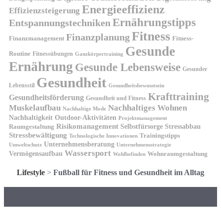
Energieeffizienz
Effizienzsteigerung
Ernährungstipps
Entspannungstechniken
Fitness
Finanzplanung
Finanzmanagement
Fitness-
Gesunde
Routine
Fitnessübungen
Ganzkörpertraining
Ernährung
Gesunde Lebensweise
Gesunder
Gesundheit
Lebensstil
Gesundheitsbewusstsein
Krafttraining
Gesundheitsförderung
Gesundheit und Fitness
Muskelaufbau
Nachhaltiges Wohnen
Nachhaltige Mode
Nachhaltigkeit
Outdoor-Aktivitäten
Projektmanagement
Risikomanagement
Selbstfürsorge
Raumgestaltung
Stressabbau
Stressbewältigung
Trainingstipps
Technologische Innovationen
Unternehmensberatung
Unternehmensstrategie
Umweltschutz
Wassersport
Vermögensaufbau
Wohnraumgestaltung
Wohlbefinden
Lifestyle
>
Fußball für Fitness und Gesundheit im Alltag