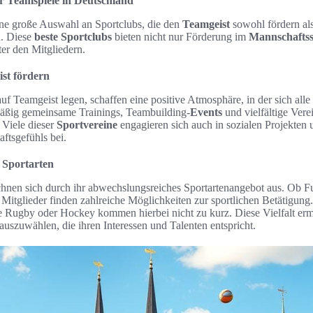
ür Teamspiele in Deutschland
eine große Auswahl an Sportclubs, die den
Teamgeist
sowohl fördern als
n. Diese
beste Sportclubs
bieten nicht nur Förderung im
Mannschaftss
er den Mitgliedern.
ist fördern
uf Teamgeist legen, schaffen eine positive Atmosphäre, in der sich alle
mäßig gemeinsame Trainings, Teambuilding-
Events
und vielfältige Vere
 Viele dieser
Sportvereine
engagieren sich auch in sozialen Projekten 
ftsgefühls bei.
n Sportarten
chnen sich durch ihr abwechslungsreiches Sportartenangebot aus. Ob Fu
 Mitglieder finden zahlreiche Möglichkeiten zur sportlichen Betätigung
 Rugby oder Hockey kommen hierbei nicht zu kurz. Diese Vielfalt erm
 auszuwählen, die ihren Interessen und Talenten entspricht.