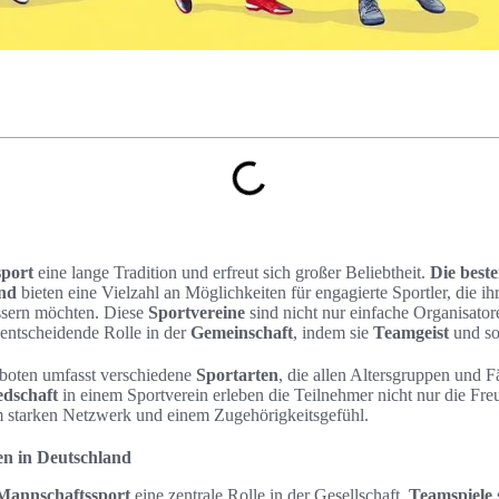
port
eine lange Tradition und erfreut sich großer Beliebtheit.
Die beste
and
bieten eine Vielzahl an Möglichkeiten für engagierte Sportler, die ih
sern möchten. Diese
Sportvereine
sind nicht nur einfache Organisator
 entscheidende Rolle in der
Gemeinschaft
, indem sie
Teamgeist
und soz
eboten umfasst verschiedene
Sportarten
, die allen Altersgruppen und F
edschaft
in einem Sportverein erleben die Teilnehmer nicht nur die Fre
m starken Netzwerk und einem Zugehörigkeitsgefühl.
en in Deutschland
Mannschaftssport
eine zentrale Rolle in der Gesellschaft.
Teamspiele