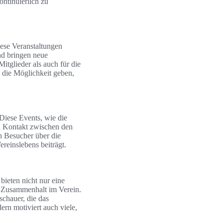
ntinuierlich zu
iese Veranstaltungen
nd bringen neue
Mitglieder als auch für die
m die Möglichkeit geben,
 Diese Events, wie die
en Kontakt zwischen den
h Besucher über die
reinslebens beiträgt.
 bieten nicht nur eine
n Zusammenhalt im Verein.
schauer, die das
ern motiviert auch viele,