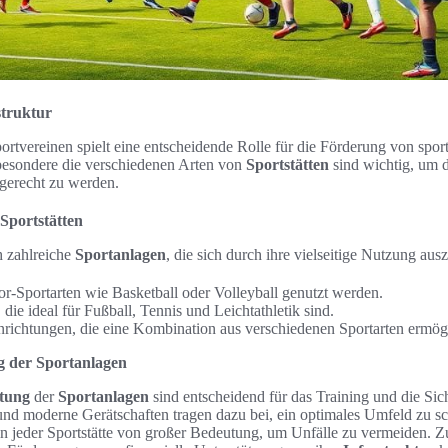
struktur
rtvereinen spielt eine entscheidende Rolle für die Förderung von sport
besondere die verschiedenen Arten von
Sportstätten
sind wichtig, um d
 gerecht zu werden.
Sportstätten
h zahlreiche
Sportanlagen
, die sich durch ihre vielseitige Nutzung au
oor-Sportarten wie Basketball oder Volleyball genutzt werden.
die ideal für Fußball, Tennis und Leichtathletik sind.
nrichtungen, die eine Kombination aus verschiedenen Sportarten ermög
g der Sportanlagen
ttung
der
Sportanlagen
sind entscheidend für das Training und die Sich
nd moderne Gerätschaften tragen dazu bei, ein optimales Umfeld zu sc
 in jeder Sportstätte von großer Bedeutung, um Unfälle zu vermeiden. 