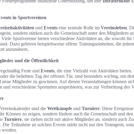
e Förderprogramme finanzielle Unterstützung, um ihre
Infrastruktur
ko
Events in Sportvereinen
reizeitaktivitäten
und
Events
eine zentrale Rolle im
Vereinsleben
. D
mgeist, sondern stärken auch die Gemeinschaft unter den Mitgliedern u
n. Viele Sportvereine bieten verschiedene Aktivitäten an, die sowohl für 
 sind. Dazu gehören beispielsweise offene Trainingseinheiten, die jede
ort anzunähern.
lieder und die Öffentlichkeit
 regelmäßig Feste und
Events
, die eine Vielzahl von Aktivitäten bieten.
te oder die beliebten Tag der offenen Tür, sind besonders wichtig, um d
d neue Mitglieder zu gewinnen. Auf diesen Veranstaltungen können sic
n und verschiedene Sportarten ausprobieren, was zur Verbreitung des Ve
re
 Vereinskalender sind die
Wettkämpfe
und
Turniere
. Diese Ereignisse
r, ihr Können zu zeigen, sondern fördern auch die Gemeinschaft und de
ße
Turniere
, sie ziehen nicht nur aktive Mitglieder an, sondern auch Zu
. Die Teilnahme an solchen Events stärkt nicht nur den Teamgeist, sond
u werden.