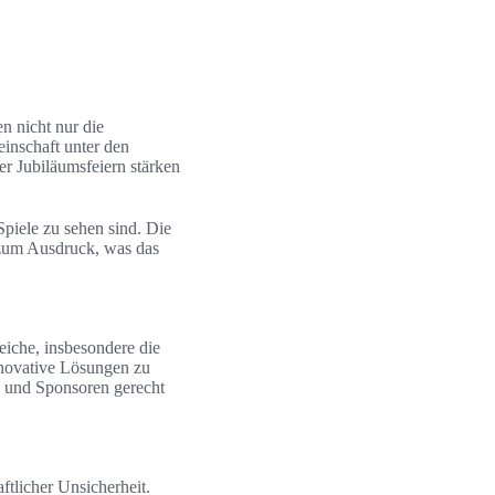
en nicht nur die
einschaft unter den
 Jubiläumsfeiern stärken
piele zu sehen sind. Die
 zum Ausdruck, was das
eiche, insbesondere die
innovative Lösungen zu
ns und Sponsoren gerecht
ftlicher Unsicherheit.