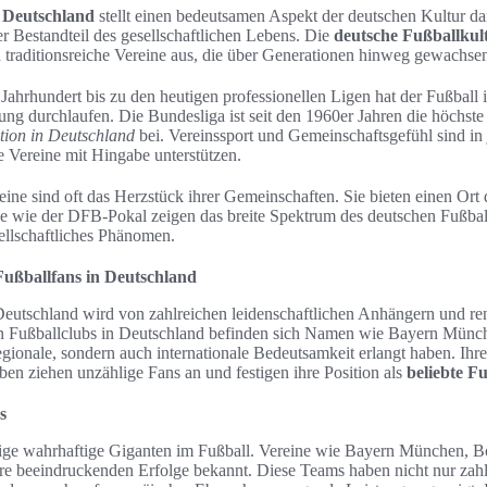
 Deutschland
stellt einen bedeutsamen Aspekt der deutschen Kultur dar
ter Bestandteil des gesellschaftlichen Lebens. Die
deutsche Fußballkul
d traditionsreiche Vereine aus, die über Generationen hinweg gewachsen
ahrhundert bis zu den heutigen professionellen Ligen hat der Fußball 
g durchlaufen. Die Bundesliga ist seit den 1960er Jahren die höchste 
tion in Deutschland
bei. Vereinssport und Gemeinschaftsgefühl sind in 
 Vereine mit Hingabe unterstützen.
ine sind oft das Herzstück ihrer Gemeinschaften. Sie bieten einen Ort 
 wie der DFB-Pokal zeigen das breite Spektrum des deutschen Fußballs
sellschaftliches Phänomen.
 Fußballfans in Deutschland
 Deutschland wird von zahlreichen leidenschaftlichen Anhängern und r
en Fußballclubs in Deutschland befinden sich Namen wie Bayern Münc
gionale, sondern auch internationale Bedeutsamkeit erlangt haben. Ihre
ben ziehen unzählige Fans an und festigen ihre Position als
beliebte F
s
inige wahrhaftige Giganten im Fußball. Vereine wie Bayern München, 
e beeindruckenden Erfolge bekannt. Diese Teams haben nicht nur zahlre