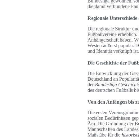
Bundesliga gewonnen, son
die damit verbundene Fanb
Regionale Unterschiede
Die regionale Struktur und
Fußballvereine erheblich.
Anhängerschaft haben. Wä
Westen äußerst populär. D
und Identität verknüpft ist.
Die Geschichte der Fußb
Die Entwicklung der
Gesc
Deutschland an Popularitä
der
Bundesliga Geschicht
des deutschen Fußballs bi
Von den Anfängen bis z
Die ersten Vereinsgründun
sozialen Bedürfnissen gep
Ära. Die Gründung der Bun
Mannschaften des Landes u
Maßstäbe für die
historis