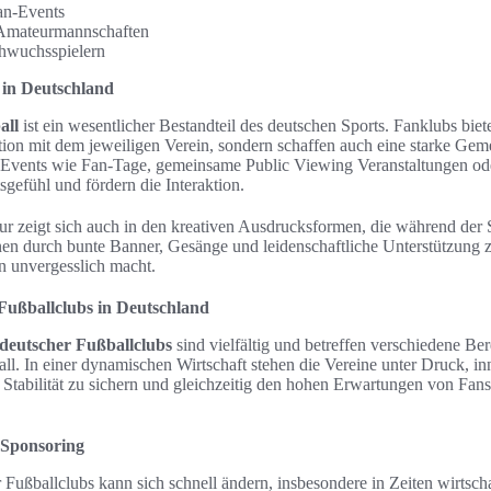
an-Events
 Amateurmannschaften
hwuchsspielern
 in Deutschland
all
ist ein wesentlicher Bestandteil des deutschen Sports. Fanklubs biet
ation mit dem jeweiligen Verein, sondern schaffen auch eine starke Gem
vents wie Fan-Tage, gemeinsame Public Viewing Veranstaltungen oder
efühl und fördern die Interaktion.
r zeigt sich auch in den kreativen Ausdrucksformen, die während der S
nen durch bunte Banner, Gesänge und leidenschaftliche Unterstützung
ten unvergesslich macht.
Fußballclubs in Deutschland
deutscher Fußballclubs
sind vielfältig und betreffen verschiedene Ber
all. In einer dynamischen Wirtschaft stehen die Vereine unter Druck, 
le Stabilität zu sichern und gleichzeitig den hohen Erwartungen von Fa
 Sponsoring
r Fußballclubs kann sich schnell ändern, insbesondere in Zeiten wirtscha