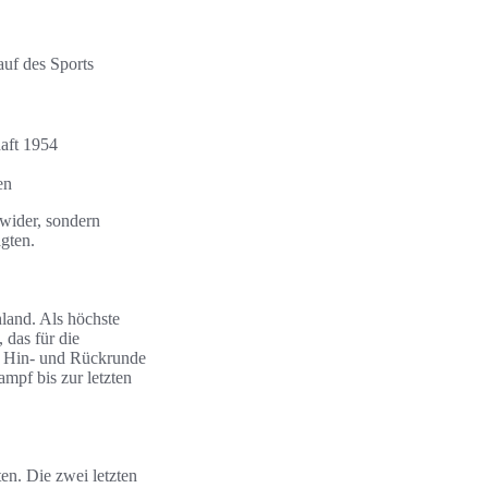
auf des Sports
aft 1954
en
wider, sondern
gten.
land. Als höchste
 das für die
er Hin- und Rückrunde
mpf bis zur letzten
en. Die zwei letzten