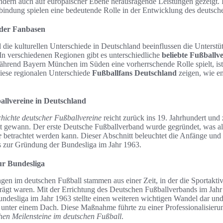
dern auch auf europäischer Ebene herausragende Leistungen gezeigt. I
indung spielen eine bedeutende Rolle in der Entwicklung des deutsch
 der Fanbasen
 die kulturellen Unterschiede in Deutschland beeinflussen die Unterstü
 In verschiedenen Regionen gibt es unterschiedliche
beliebte Fußballv
hrend Bayern München im Süden eine vorherrschende Rolle spielt, is
iese regionalen Unterschiede
Fußballfans Deutschland
zeigen, wie en
allvereine in Deutschland
hichte deutscher Fußballvereine
reicht zurück ins 19. Jahrhundert und z
t gewann. Der erste Deutsche Fußballverband wurde gegründet, was als
e
betrachtet werden kann. Dieser Abschnitt beleuchtet die Anfänge un
s zur Gründung der Bundesliga im Jahr 1963.
ur Bundesliga
gen im deutschen Fußball stammen aus einer Zeit, in der die Sportaktiv
rägt waren. Mit der Errichtung des Deutschen Fußballverbands im Jahr 
desliga im Jahr 1963 stellte einen weiteren wichtigen Wandel dar und 
nter einem Dach. Diese Maßnahme führte zu einer Professionalisierun
chen Meilensteine im deutschen Fußball
.