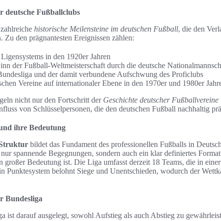
ür deutsche Fußballclubs
 zahlreiche
historische Meilensteine im deutschen Fußball
, die den Verl
n. Zu den prägnantesten Ereignissen zählen:
 Ligensystems in den 1920er Jahren
inn der Fußball-Weltmeisterschaft durch die deutsche Nationalmannsch
undesliga und der damit verbundene Aufschwung des Proficlubs
schen Vereine auf internationaler Ebene in den 1970er und 1980er Jahr
eln nicht nur den Fortschritt der
Geschichte deutscher Fußballvereine
nfluss von Schlüsselpersonen, die den deutschen Fußball nachhaltig prä
 und ihre Bedeutung
Struktur
bildet das Fundament des professionellen Fußballs in Deutsch
ht nur spannende Begegnungen, sondern auch ein klar definiertes Format,
 großer Bedeutung ist. Die Liga umfasst derzeit 18 Teams, die in ein
in Punktesystem belohnt Siege und Unentschieden, wodurch der Wettka
r Bundesliga
a ist darauf ausgelegt, sowohl Aufstieg als auch Abstieg zu gewährleist