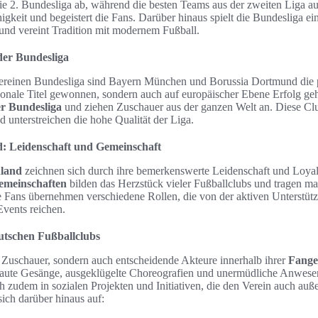
ie 2. Bundesliga ab, während die besten Teams aus der zweiten Liga a
gkeit und begeistert die Fans. Darüber hinaus spielt die Bundesliga ein
und vereint Tradition mit modernem Fußball.
 der Bundesliga
Vereinen Bundesliga sind Bayern München und Borussia Dortmund die 
ionale Titel gewonnen, sondern auch auf europäischer Ebene Erfolg geh
r Bundesliga
und ziehen Zuschauer aus der ganzen Welt an. Diese Clu
 unterstreichen die hohe Qualität der Liga.
d: Leidenschaft und Gemeinschaft
hland
zeichnen sich durch ihre bemerkenswerte Leidenschaft und Loyal
emeinschaften
bilden das Herzstück vieler Fußballclubs und tragen m
ie Fans übernehmen verschiedene Rollen, die von der aktiven Unterstüt
Events reichen.
eutschen Fußballclubs
r Zuschauer, sondern auch entscheidende Akteure innerhalb ihrer
Fange
laute Gesänge, ausgeklügelte Choreografien und unermüdliche Anwesen
h zudem in sozialen Projekten und Initiativen, die den Verein auch auße
sich darüber hinaus auf: