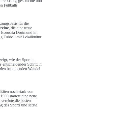
hre Erfolgsgeschichte und
en Fußballs.
tzungsbasis für die
ereine
, die eine treue
t Borussia Dortmund im
g Fußball mit Lokalkultur
eigt, wie der Sport in
 entscheidender Schritt in
d den bedeutenden Wandel
itäten noch stark von
1900 startete eine neue
vereinte die besten
g des Sports und setzte